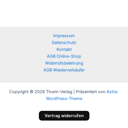
(
w
i
e
d
Impressum
e
Datenschutz
r
Kontakt
h
AGB Online-Shop
Widerrufsbelehrung
o
AGB Wiederverkäufer
l
e
n
Copyright © 2026 Thurm-Verlag | Präsentiert von
Astra-
)
WordPress-Theme
*
Vertrag widerrufen