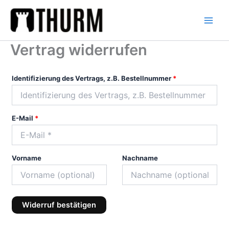
Zum
Inhalt
springen
Vertrag widerrufen
Identifizierung des Vertrags, z.B. Bestellnummer
*
E-Mail
*
E
Vorname
Nachname
-
M
a
Widerruf bestätigen
i
l