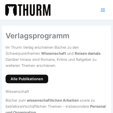
Zum
Inhalt
springen
Verlagsprogramm
Im Thurm Verlag erscheinen Bücher zu den
Schwerpunkthemen
Wissenschaft
und
Reisen damals.
Darüber hinaus sind Romane, Krimis und Ratgeber zu
weiteren Themen erschienen.
Alle Publikationen
Wissenschaft
Bücher zum
wissenschaftlichen Arbeiten
sowie zu
betriebswirtschaftlichen Themen – insbesondere
Personal
und Organisation
.