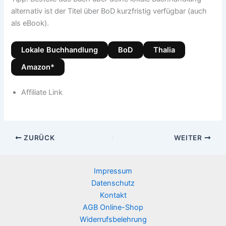
alternativ ist der Titel über BoD kurzfristig verfügbar (auch
als eBook).
Lokale Buchhandlung
BoD
Thalia
Amazon*
Affiliate Link
ZURÜCK
WEITER
Impressum
Datenschutz
Kontakt
AGB Online-Shop
Widerrufsbelehrung