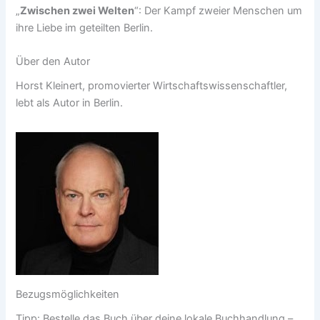
„
Zwischen zwei Welten
“: Der Kampf zweier Menschen um
ihre Liebe im geteilten Berlin.
Über den Autor
Horst Kleinert, promovierter Wirtschaftswissenschaftler,
lebt als Autor in Berlin.
Bezugsmöglichkeiten
Tipp: Bestelle das Buch über deine lokale Buchhandlung –